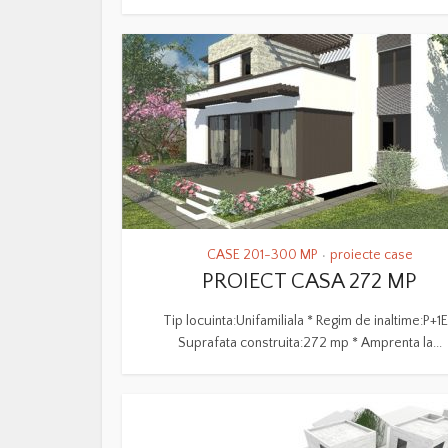
CASE 201-300 MP
proiecte case
•
PROIECT CASA 272 MP
Tip locuinta:Unifamiliala * Regim de inaltime:P+1E
Suprafata construita:272 mp * Amprenta la...