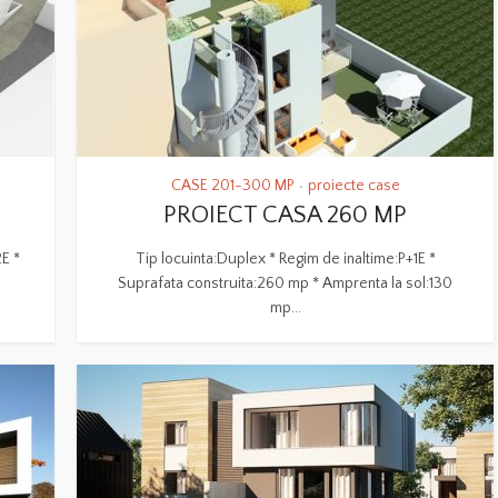
CASE 201-300 MP
proiecte case
•
PROIECT CASA 260 MP
2E *
Tip locuinta:Duplex * Regim de inaltime:P+1E *
Suprafata construita:260 mp * Amprenta la sol:130
mp...