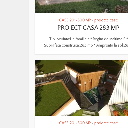
CASE 201-300 MP
proiecte case
•
PROIECT CASA 283 MP
Tip locuinta:Unifamiliala * Regim de inaltime:P *
Suprafata construita:283 mp * Amprenta la sol:283
CASE 201-300 MP
proiecte case
•