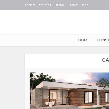
contact
portofoliu
arhiva ID Proiect
shop
HOME
CONS
CA