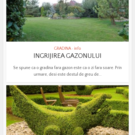
GRADINA
info
•
INGRIJIREA GAZONULUI
Se spune ca o gradina fara gazon este ca o zi fara soare. Prin
urmare, desi este destul de greu de...