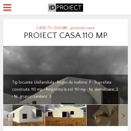
CASE 75-200 MP
proiecte case
•
PROIECT CASA 110 MP
Tip locuinta: Unifamiliala • Regim de inaltime: P • Suprafata
construita: 110 mp • Amprenta la sol: 110 mp • Nr. dormitoare: 3
• Nr. grupuri sanitare: 3