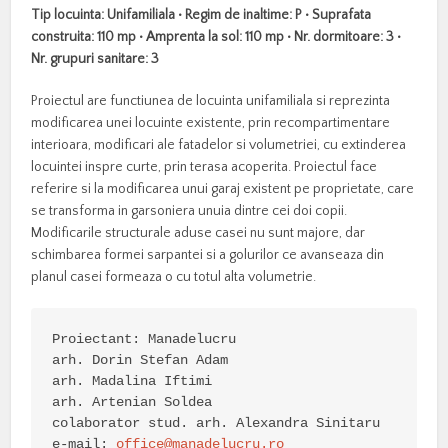
Tip locuinta: Unifamiliala • Regim de inaltime: P • Suprafata
construita: 110 mp • Amprenta la sol: 110 mp • Nr. dormitoare: 3 •
Nr. grupuri sanitare: 3
Proiectul are functiunea de locuinta unifamiliala si reprezinta
modificarea unei locuinte existente, prin recompartimentare
interioara, modificari ale fatadelor si volumetriei, cu extinderea
locuintei inspre curte, prin terasa acoperita. Proiectul face
referire si la modificarea unui garaj existent pe proprietate, care
se transforma in garsoniera unuia dintre cei doi copii.
Modificarile structurale aduse casei nu sunt majore, dar
schimbarea formei sarpantei si a golurilor ce avanseaza din
planul casei formeaza o cu totul alta volumetrie.
Proiectant: Manadelucru

arh. Dorin Stefan Adam

arh. Madalina Iftimi

arh. Artenian Soldea

colaborator stud. arh. Alexandra Sinitaru

e-mail: 
office@manadelucru.ro