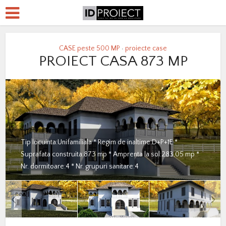
CASE peste 500 MP
proiecte case
•
PROIECT CASA 873 MP
Tip locuinta:Unifamiliala * Regim de inaltime:D+P+1E *
Suprafata construita:873 mp * Amprenta la sol:283,05 mp *
Nr. dormitoare:4 * Nr. grupuri sanitare:4