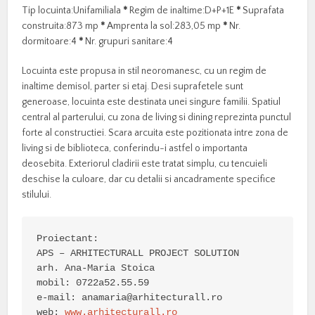
Tip locuinta:Unifamiliala
*
Regim de inaltime:D+P+1E
*
Suprafata
construita:873 mp
*
Amprenta la sol:283,05 mp
*
Nr.
dormitoare:4
*
Nr. grupuri sanitare:4
Locuinta este propusa in stil neoromanesc, cu un regim de
inaltime demisol, parter si etaj. Desi suprafetele sunt
generoase, locuinta este destinata unei singure familii. Spatiul
central al parterului, cu zona de living si dining reprezinta punctul
forte al constructiei. Scara arcuita este pozitionata intre zona de
living si de biblioteca, conferindu-i astfel o importanta
deosebita. Exteriorul cladirii este tratat simplu, cu tencuieli
deschise la culoare, dar cu detalii si ancadramente specifice
stilului.
Proiectant:

APS – ARHITECTURALL PROJECT SOLUTION

arh. Ana-Maria Stoica

mobil: 0722a52.55.59

e-mail: 
anamaria@arhitecturall.ro
web: 
www.arhitecturall.ro