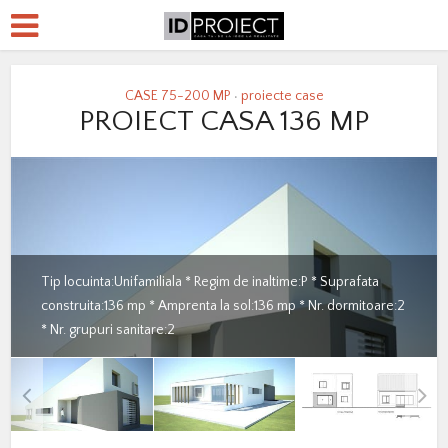
CASE 75-200 MP
proiecte case
•
PROIECT CASA 136 MP
Tip locuinta:Unifamiliala * Regim de inaltime:P * Suprafata
construita:136 mp * Amprenta la sol:136 mp * Nr. dormitoare:2
* Nr. grupuri sanitare:2