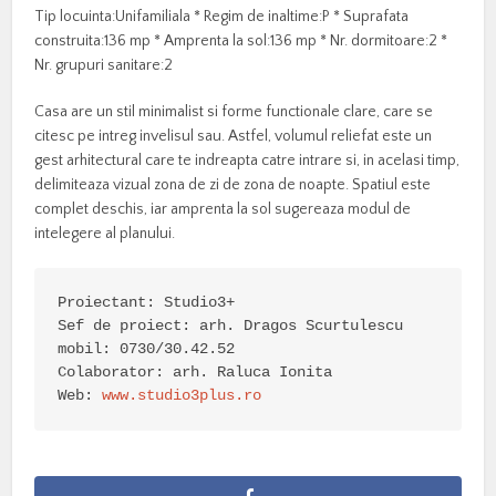
Tip locuinta:Unifamiliala * Regim de inaltime:P * Suprafata
construita:136 mp * Amprenta la sol:136 mp * Nr. dormitoare:2 *
Nr. grupuri sanitare:2
Casa are un stil minimalist si forme functionale clare, care se
citesc pe intreg invelisul sau. Astfel, volumul reliefat este un
gest arhitectural care te indreapta catre intrare si, in acelasi timp,
delimiteaza vizual zona de zi de zona de noapte. Spatiul este
complet deschis, iar amprenta la sol sugereaza modul de
intelegere al planului.
Proiectant: Studio3+

Sef de proiect: arh. Dragos Scurtulescu

mobil: 0730/30.42.52

Colaborator: arh. Raluca Ionita

Web: 
www.studio3plus.ro