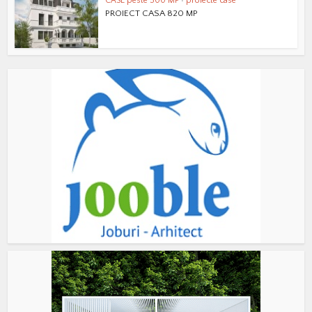
CASE peste 500 MP
•
proiecte case
PROIECT CASA 820 MP