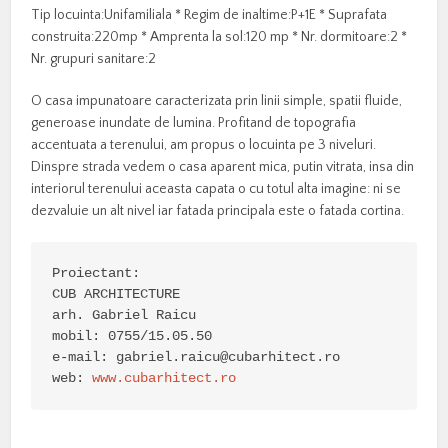
Tip locuinta:Unifamiliala * Regim de inaltime:P+1E * Suprafata
construita:220mp * Amprenta la sol:120 mp * Nr. dormitoare:2 *
Nr. grupuri sanitare:2
O casa impunatoare caracterizata prin linii simple, spatii fluide,
generoase inundate de lumina. Profitand de topografia
accentuata a terenului, am propus o locuinta pe 3 niveluri.
Dinspre strada vedem o casa aparent mica, putin vitrata, insa din
interiorul terenului aceasta capata o cu totul alta imagine: ni se
dezvaluie un alt nivel iar fatada principala este o fatada cortina.
Proiectant:

CUB ARCHITECTURE

arh. Gabriel Raicu

mobil: 0755/15.05.50

e-mail: 
gabriel.raicu@cubarhitect.ro
web: 
www.cubarhitect.ro