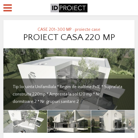
CASE 201-300 MP
proiecte case
•
PROIECT CASA 220 MP
Tip locuinta:Unifamiliala * Regim de inaltime:P+1E * Suprafata
construita:220mp * Amprenta la sol:120 mp * Nr.
dormitoare:2 * Nr. grupuri sanitare:2