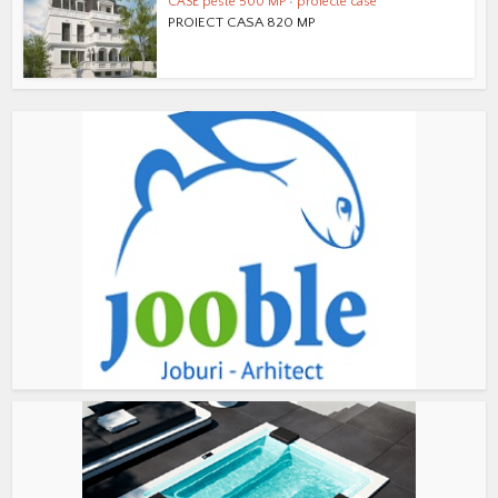
CASE peste 500 MP
•
proiecte case
PROIECT CASA 820 MP