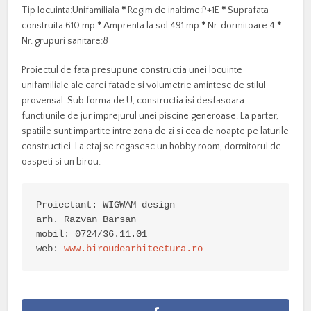
Tip locuinta:Unifamiliala
*
Regim de inaltime:P+1E
*
Suprafata
construita:610 mp
*
Amprenta la sol:491 mp
*
Nr. dormitoare:4
*
Nr. grupuri sanitare:8
Proiectul de fata presupune constructia unei locuinte
unifamiliale ale carei fatade si volumetrie amintesc de stilul
provensal. Sub forma de U, constructia isi desfasoara
functiunile de jur imprejurul unei piscine generoase. La parter,
spatiile sunt impartite intre zona de zi si cea de noapte pe laturile
constructiei. La etaj se regasesc un hobby room, dormitorul de
oaspeti si un birou.
Proiectant: WIGWAM design

arh. Razvan Barsan

mobil: 0724/36.11.01

web: 
www.biroudearhitectura.ro