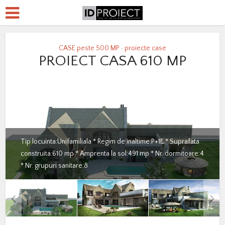
CASE peste 500 MP
proiecte case
•
PROIECT CASA 610 MP
Tip locuinta:Unifamiliala * Regim de inaltime:P+1E * Suprafata
construita:610 mp * Amprenta la sol:491 mp * Nr. dormitoare:4
* Nr. grupuri sanitare:8