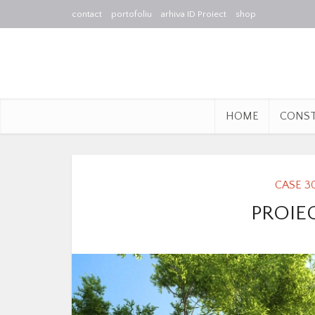
contact
portofoliu
arhiva ID Proiect
shop
HOME
CONS
CASE 3
PROIE