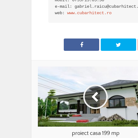
mobil: 0755/15.05.50

e-mail: 
gabriel.raicu@cubarhitect
web: 
www.cubarhitect.ro
proiect casa 199 mp