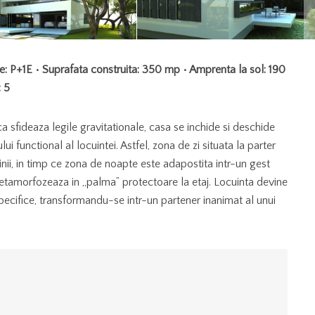
me: P+1E • Suprafata construita: 350 mp • Amprenta la sol: 190
: 5
 sfideaza legile gravitationale, casa se inchide si deschide
lui functional al locuintei. Astfel, zona de zi situata la parter
nii, in timp ce zona de noapte este adapostita intr-un gest
metamorfozeaza in „palma” protectoare la etaj. Locuinta devine
specifice, transformandu-se intr-un partener inanimat al unui