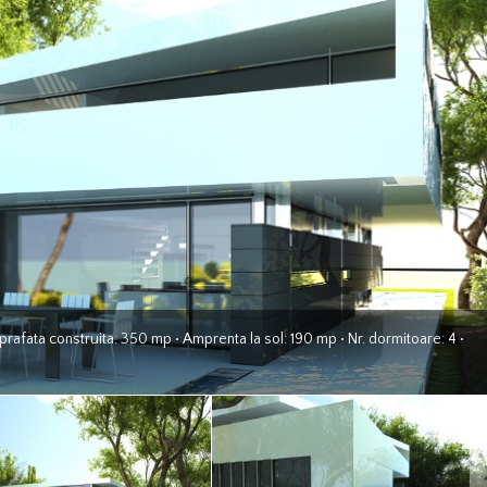
Suprafata construita: 350 mp • Amprenta la sol: 190 mp • Nr. dormitoare: 4 •