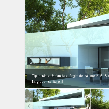
Tip locuinta: Unifamiliala • Regim de inaltime: P+1E • 
Nr. grupuri sanitare: 5