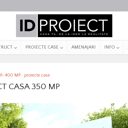
TRUCT
PROIECTE CASE
AMENAJARI
INFO
01-400 MP
proiecte case
•
CT CASA 350 MP