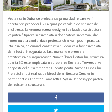
Vestea ca in Dubai se proiecteaza prima cladire care va fi
tiparita prin procedeul 3D a ajuns pe canalele de stiri inca de
anul trecut. La vremea aceea, designerii se laudau ca structura
va putea fi tiparita si asamblata in doar cateva saptamani, dar
nimeni nu stia cand si daca proiectul chiar va fi pus in practica.
Iata insa ca, de curand, constructia nu doar ca a fost asamblata,
dar a fost si inaugurata cu fast, marcand o premiera
architecturala si inginereasca. Numita “biroul viitorului”, structura
tiparita 3D este amplasata in apropierea Emirates Towers si va
adaposti, cel putin temporar, Fundatia pentru Viitor a Dubaiului.
Proiectul a fost realizat de biroul de arhitectura Gensler in
parteneriat cu Thornton Tomasetti si Syska Hennessy pe partea
de rezistenta structurala.