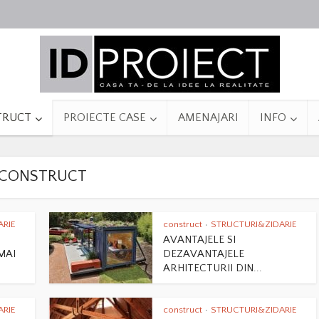
TRUCT
PROIECTE CASE
AMENAJARI
INFO
CONSTRUCT
ARIE
construct
STRUCTURI&ZIDARIE
•
AVANTAJELE SI
MAI
DEZAVANTAJELE
ARHITECTURII DIN...
ARIE
construct
STRUCTURI&ZIDARIE
•