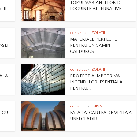
TOPUL VARIANTELOR DE
TII
LOCUINTE ALTERNATIVE
construct
IZOLATII
•
MATERIALE PERFECTE
ASEI
PENTRU UN CAMIN
CALDUROS
construct
IZOLATII
•
TALA
PROTECTIA IMPOTRIVA
INCENDIILOR, ESENTIALA
PENTRU...
construct
FINISAJE
•
I CU
FATADA, CARTEA DE VIZITA A
UNEI CLADIRI