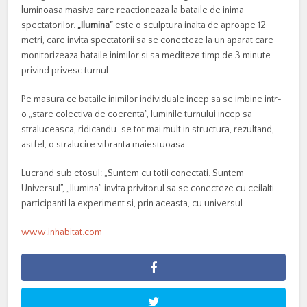
luminoasa masiva care reactioneaza la bataile de inima
spectatorilor.
„Ilumina”
este o sculptura inalta de aproape 12
metri, care invita spectatorii sa se conecteze la un aparat care
monitorizeaza bataile inimilor si sa mediteze timp de 3 minute
privind privesc turnul.
Pe masura ce bataile inimilor individuale incep sa se imbine intr-
o „stare colectiva de coerenta”, luminile turnului incep sa
straluceasca, ridicandu-se tot mai mult in structura, rezultand,
astfel, o stralucire vibranta maiestuoasa.
Lucrand sub etosul: „Suntem cu totii conectati. Suntem
Universul”, „Ilumina” invita privitorul sa se conecteze cu ceilalti
participanti la experiment si, prin aceasta, cu universul.
www.inhabitat.com