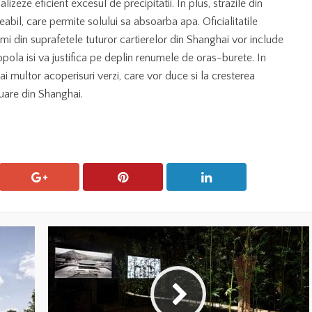
zeze eficient excesul de precipitatii. In plus, strazile din
bil, care permite solului sa absoarba apa. Oficialitatile
mi din suprafetele tuturor cartierelor din Shanghai vor include
opola isi va justifica pe deplin renumele de oras-burete. In
i multor acoperisuri verzi, care vor duce si la cresterea
oluare din Shanghai.