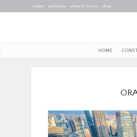
contact
portofoliu
arhiva ID Proiect
shop
HOME
CONS
ORA