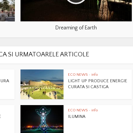
Dreaming of Earth
LACA SI URMATOARELE ARTICOLE
ECO NEWS
info
•
GURA
LIGHT UP PRODUCE ENERGIE
CURATA SI CASTIGA
ECO NEWS
info
•
E
ILUMINA