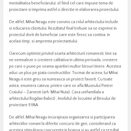
mentalitatea beneficiarului, el fiind cel care impune tema de
proiectare si imprima astfel o directie in elaborarea proiectului.
De altfel, Mihai Neagu este convins ca rolul arhitectului include
si educarea clientului. Rezultatul final trebuie sa se exprime in
proiectul dorit de beneficiar care este firesc sa contina, in
acelasi timp, si amprenta proiectantului.
Oarecum optimist privind soarta arhitecturii romanesti, tine sa
ne semnaleze o crestere calitativa in ultima perioada, crestere
pe care o pune pe seama aparitiei multor birouri tinere. Acestea
aduc un plus pe piata constructiilor. Tocmai de aceea, lui Mihai
Neagu ii este greu sa numeasca un proiect favorit. Cu toate
astea, enumera cateva, printre care se afla Muzeului Pietrei
Craiului – Zarnesti (arh. Mihai Nuta), Casa unifamiliala a
arhitectului Bogdan Babici) , Imobilul de locuinte al Biroului de
proiectare SYAA.
De altfel, Mihai Neagu incurajeaza organizarea si participarea
arhitectilor romani la diferite concursi de gen, considerand ca
acestea stimuleaza concurenta in bransa si au astfel ca rezultat