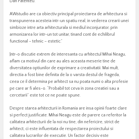
Dan Patenteu.
AWstudio are ca obiectiv principal proiectarea de arhitectura si
transpunerea acesteia intr-un spatiu real, in vederea crearii unei
simbioze intre arta arhitecturala si mediul inconjurator, prin
armonizarea lor intr-un tot unitar, tinand cont de echilibrul
functional – tehnic – estetic.”
|ntr-o discutie extrem de interesanta cu arhitectul Mihai Neagu,
aflam ca motivul din care au ales aceasta meserie tine de
diversitatea optiunilor de exprimare a creativitatii. Mai mult,
directia a fost bine definita de la o varsta destul de frageda,
ceea ce il determina pe arhitect sa nu poata numi o alta profesie
pe care ar fi ales-o. “Probabil tot ceva in zona creatiei sau a
cercetarii” este tot ce ne poate spune.
Despre starea arhitecturii in Romania are insa opinii foarte clare
si perfect justificate. Mihai Neagu este de parere ca referitor la
calitatea arhitecturii de la noi nu tine, din nefericire, strict de
arhitect, ci este influentata de respectarea proiectului si
calitatea lucrarilor de executie. Un factor decisiv este