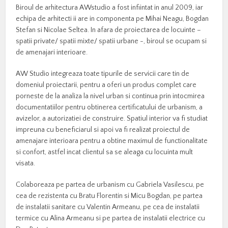
Biroul de arhitectura AWstudio a fost infiintat in anul 2009, iar
echipa de arhitecti ii are in componenta pe Mihai Neagu, Bogdan
Stefan si Nicolae Seltea. In afara de proiectarea de locuinte –
spatii private/ spatii mixte/ spatii urbane -, biroul se ocupam si
de amenajari interioare.
AW Studio integreaza toate tipurile de servicii care tin de
domeniul proiectarii, pentru a oferi un produs complet care
porneste de la analiza la nivel urban si continua prin intocmirea
documentatiilor pentru obtinerea certificatului de urbanism, a
avizelor, a autorizatiei de construire. Spatiul interior va fi studiat
impreuna cu beneficiarul si apoi va fi realizat proiectul de
amenajare interioara pentru a obtine maximul de functionalitate
si confort, astfel incat clientul sa se aleaga cu locuinta mult
visata.
Colaboreaza pe partea de urbanism cu Gabriela Vasilescu, pe
cea de rezistenta cu Bratu Florentin si Micu Bogdan, pe partea
de instalatii sanitare cu Valentin Armeanu, pe cea de instalatii
termice cu Alina Armeanu si pe partea de instalatii electrice cu