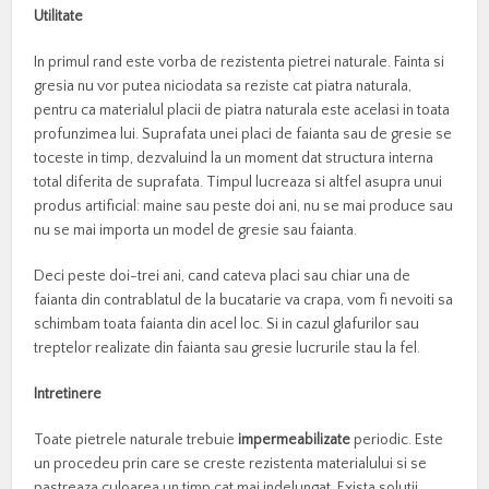
Utilitate
In primul rand este vorba de rezistenta pietrei naturale. Fainta si
gresia nu vor putea niciodata sa reziste cat piatra naturala,
pentru ca materialul placii de piatra naturala este acelasi in toata
profunzimea lui. Suprafata unei placi de faianta sau de gresie se
toceste in timp, dezvaluind la un moment dat structura interna
total diferita de suprafata. Timpul lucreaza si altfel asupra unui
produs artificial: maine sau peste doi ani, nu se mai produce sau
nu se mai importa un model de gresie sau faianta.
Deci peste doi-trei ani, cand cateva placi sau chiar una de
faianta din contrablatul de la bucatarie va crapa, vom fi nevoiti sa
schimbam toata faianta din acel loc. Si in cazul glafurilor sau
treptelor realizate din faianta sau gresie lucrurile stau la fel.
Intretinere
Toate pietrele naturale trebuie
impermeabilizate
periodic. Este
un procedeu prin care se creste rezistenta materialului si se
pastreaza culoarea un timp cat mai indelungat. Exista solutii