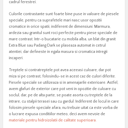
cadrul ferestrei.
Culorile contrastante sunt foarte bine puse in valoare de piesele
speciale, pentru ca suprafetele mari nasc usor opozitii
cromatice in orice spatii, indiferent de dimensiuni. Marmura,
ardezia sau granitul sunt roci perfecte pentru piese speciale de
mare contrast. Intr-o bucatarie cu mobila alba, un blat din granit
Extra Blue sau Padang Dark se plaseaza automat in cetrul
atentiei, dar defineste in egala masura si cromatica intregii
incaperi.
Treptele si contratreptele pot avea aceeasi culoare, dar pot
miza si pe contrast, folosindu-se in acest caz de culori diferite.
Piesele speciale se utilizeaza si in amenajarile exterioare. Astfel,
avem glafuri de exterior care pot veni in opozitie de culoare cu
soclul, dar, pe de alta parte, se poate asorta cu treptele de la
intrare, cu stalpii terasei sau cu gardul. Indiferent de locul in care
folosim piesele speciale afara, nu trebuie uitat ca este vorba de
o lucrare expusa conditiilor meteo, deci avem nevoie de
materiale pentru hidroizolatii de calitate superioara.