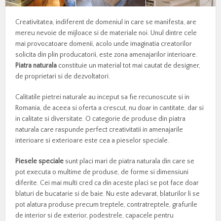
Creativitatea, indiferent de domeniul in care se manifesta, are
mereu nevoie de mijloace si de materiale noi. Unul dintre cele
mai provocatoare domenii, acolo unde imaginatia creatorilor
solicita din plin producatorii, este zona amenajarilor interioare.
Piatra naturala
constituie un material tot mai cautat de designer,
de proprietari si de dezvoltatori.
Calitatile pietrei naturale au inceput sa fie recunoscute si in
Romania, de aceea si oferta a crescut, nu doar in cantitate, dar si
in calitate si diversitate. O categorie de produse din piatra
naturala care raspunde perfect creativitatii in amenajarile
interioare si exterioare este cea a pieselor speciale.
Piesele speciale
sunt placi mari de piatra naturala din care se
pot executa o multime de produse, de forme si dimensiuni
diferite. Cei mai multi cred ca din aceste placi se pot face doar
blaturi de bucatarie si de baie. Nu este adevarat, blaturilor li se
pot alatura produse precum treptele, contratreptele, grafurile
de interior si de exterior, podestrele, capacele pentru