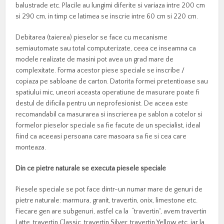
balustrade etc. Placile au lungimi diferite si variaza intre 200 cm
si 290 cm, in timp ce latimea se inscrie intre 60 cm si 220 cm.
Debitarea (taierea) pieselor se face cu mecanisme
semiautomate sau total computerizate, ceea ce inseamna ca
modele realizate de masini pot avea un grad mare de
complexitate. Forma acestor piese speciale se inscribe /
copiaza pe sabloane de carton. Datorita formei pretentioase sau
spatiului mic, uneori aceasta operatiune de masurare poate fi
destul de dificila pentru un neprofesionist. De aceea este
recomandabil ca masurarea si inscrierea pe sablon a cotelor si
formelor pieselor speciale sa fie facute de un specialist, ideal
fiind ca aceeasi persoana care masoara sa fie si cea care
monteaza.
Din ce pietre naturale se executa piesele speciale
Piesele speciale se pot face dintr-un numar mare de genuri de
pietre naturale: marmura, granit, travertin, onix, limestone etc.
Fiecare gen are subgenuri, astfel ca la “travertin”, avem travertin
Latte, travertin Classic, travertin Silver, travertin Yellow etc, iar la