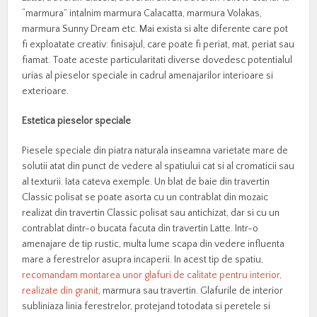
“marmura” intalnim marmura Calacatta, marmura Volakas,
marmura Sunny Dream etc. Mai exista si alte diferente care pot
fi exploatate creativ: finisajul, care poate fi periat, mat, periat sau
fiamat. Toate aceste particularitati diverse dovedesc potentialul
urias al pieselor speciale in cadrul amenajarilor interioare si
exterioare.
Estetica pieselor speciale
Piesele speciale din piatra naturala inseamna varietate mare de
solutii atat din punct de vedere al spatiului cat si al cromaticii sau
al texturii. Iata cateva exemple. Un blat de baie din travertin
Classic polisat se poate asorta cu un contrablat din mozaic
realizat din travertin Classic polisat sau antichizat, dar si cu un
contrablat dintr-o bucata facuta din travertin Latte. Intr-o
amenajare de tip rustic, multa lume scapa din vedere influenta
mare a ferestrelor asupra incaperii. In acest tip de spatiu,
recomandam montarea unor glafuri de calitate pentru interior,
realizate din granit
, marmura sau travertin. Glafurile de interior
subliniaza linia ferestrelor, protejand totodata si peretele si