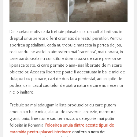
Din acelasi motiv cada trebuie plasata intr-un colt al baii sau in
dreptul unui perete diferit cromatic de restul peretilor. Pentru
sporirea spatialitatii, cada nu trebuie mascata in partea de jos,
realizandu-se astfel o atmosfera mai ”rarefiata”, mai usoara, in
care pardoseala nu constituie doar o baza de care pare sa se
lipeasca toate, ci care permite o asa-zisa libertate de miscare
obiectelor. Aceasta libertate poate fi accentuata in baile mici de
dulapuri cu picioare, cazi de dus fara piedestal, adica lipite de
podea, ca in cazul caditelor de piatra naturala care nu necesita
nici o inaltare.
Trebuie sa mai adaugam la lista produselor cu care putem
amenaja o baie mica, alaturi de travertin, ardezie, marmura,
granit, onix, limestone sau terrrazzo, o categorie mai putin
folosita in Romania.
Folosirea unuia dintre aceste tipuri de
caramida pentru placari interioare
confera o nota de