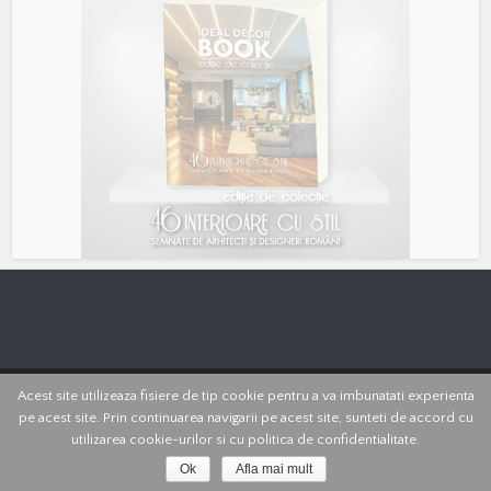
Acest site utilizeaza fisiere de tip cookie pentru a va imbunatati experienta
Copyright © 2017 - Id Proiect
pe acest site. Prin continuarea navigarii pe acest site, sunteti de accord cu
ANPC
termeni si conditii
portofoliu
contact
contul meu
shop
utilizarea cookie-urilor si cu politica de confidentialitate.
despre cookies
politica de confidentialitate
Ok
Afla mai mult