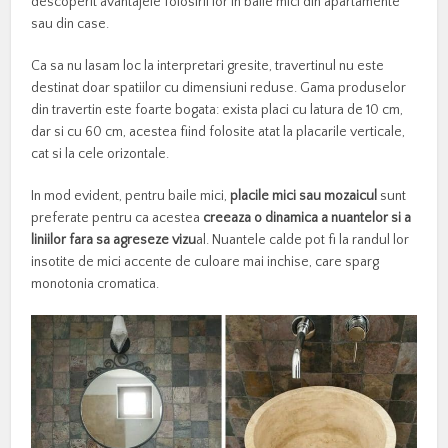
descoperit avantajele folosirii lor in baile mici din apartamente
sau din case.
Ca sa nu lasam loc la interpretari gresite, travertinul nu este
destinat doar spatiilor cu dimensiuni reduse. Gama produselor
din travertin este foarte bogata: exista placi cu latura de 10 cm,
dar si cu 60 cm, acestea fiind folosite atat la placarile verticale,
cat si la cele orizontale.
In mod evident, pentru baile mici,
placile mici sau mozaicul
sunt
preferate pentru ca acestea
creeaza o dinamica a nuantelor si a
liniilor fara sa agreseze vizu
al. Nuantele calde pot fi la randul lor
insotite de mici accente de culoare mai inchise, care sparg
monotonia cromatica.