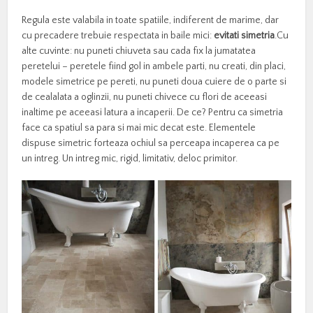
Regula este valabila in toate spatiile, indiferent de marime, dar
cu precadere trebuie respectata in baile mici:
evitati simetria
.Cu
alte cuvinte: nu puneti chiuveta sau cada fix la jumatatea
peretelui – peretele fiind gol in ambele parti, nu creati, din placi,
modele simetrice pe pereti, nu puneti doua cuiere de o parte si
de cealalata a oglinzii, nu puneti chivece cu flori de aceeasi
inaltime pe aceeasi latura a incaperii. De ce? Pentru ca simetria
face ca spatiul sa para si mai mic decat este. Elementele
dispuse simetric forteaza ochiul sa perceapa incaperea ca pe
un intreg. Un intreg mic, rigid, limitativ, deloc primitor.