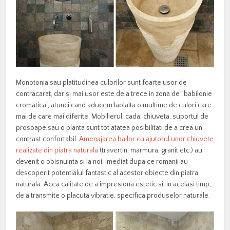
Monotonia sau platitudinea culorilor sunt foarte usor de
contracarat, dar si mai usor este de a trece in zona de ”babilonie
cromatica”, atunci cand aducem laolalta o multime de culori care
mai de care mai diferite. Mobilierul, cada, chiuveta, suportul de
prosoape sau o planta sunt tot atatea posibilitati de a crea un
contrast confortabil.
Amenajarea bailor cu ajutorul unor chiuvete
realizate din piatra naturala
(travertin, marmura, granit etc.) au
devenit o obisnuinta si la noi, imediat dupa ce romanii au
descoperit potentialul fantastic al acestor obiecte din piatra
naturala. Acea calitate de a impresiona estetic si, in acelasi timp,
de a transmite o placuta vibratie, specifica produselor naturale.