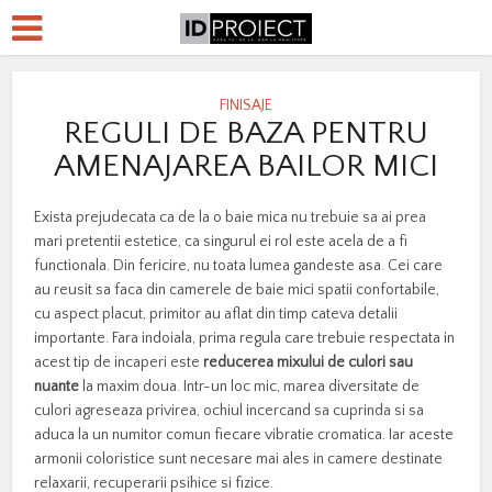
FINISAJE
REGULI DE BAZA PENTRU
AMENAJAREA BAILOR MICI
Exista prejudecata ca de la o baie mica nu trebuie sa ai prea
mari pretentii estetice, ca singurul ei rol este acela de a fi
functionala. Din fericire, nu toata lumea gandeste asa. Cei care
au reusit sa faca din camerele de baie mici spatii confortabile,
cu aspect placut, primitor au aflat din timp cateva detalii
importante. Fara indoiala, prima regula care trebuie respectata in
acest tip de incaperi este
reducerea mixului de culori sau
nuante
la maxim doua. Intr-un loc mic, marea diversitate de
culori agreseaza privirea, ochiul incercand sa cuprinda si sa
aduca la un numitor comun fiecare vibratie cromatica. Iar aceste
armonii coloristice sunt necesare mai ales in camere destinate
relaxarii, recuperarii psihice si fizice.